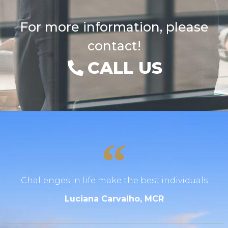
For more information, please
contact!
CALL US
Challenges in life make the best individuals
Luciana Carvalho, MCR