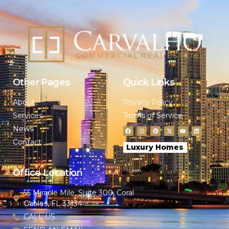
Other Pages
Quick Links
About
Privacy Policy
Services
Terms of Service
News
Contact
Luxury Homes
Office Location
55 Miracle Mile, Suite 300, Coral
Gables, FL 33134
CALL US